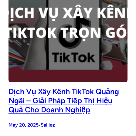
Dịch Vụ Xây Kênh TikTok Quảng
Ngãi – Giải Pháp Tiếp Thị Hiệu
Quả Cho Doanh Nghiệp
May 20, 2025
Salliez
•