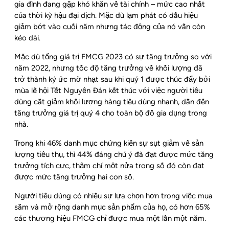
gia đình đang gặp khó khăn về tài chính – mức cao nhất
của thời kỳ hậu đại dịch. Mặc dù lạm phát có dấu hiệu
giảm bớt vào cuối năm nhưng tác động của nó vẫn còn
kéo dài.
Mặc dù tổng giá trị FMCG 2023 có sự tăng trưởng so với
năm 2022, nhưng tốc độ tăng trưởng về khối lượng đã
trở thành ký ức mờ nhạt sau khi quý 1 được thúc đẩy bởi
mùa lễ hội Tết Nguyên Đán kết thúc với việc người tiêu
dùng cắt giảm khối lượng hàng tiêu dùng nhanh, dẫn đến
tăng trưởng giá trị quý 4 cho toàn bộ đồ gia dụng trong
nhà.
Trong khi 46% danh mục chứng kiến ​​sự sụt giảm về sản
lượng tiêu thụ, thì 44% đáng chú ý đã đạt được mức tăng
trưởng tích cực, thậm chí một nửa trong số đó còn đạt
được mức tăng trưởng hai con số.
Người tiêu dùng có nhiều sự lựa chọn hơn trong việc mua
sắm và mở rộng danh mục sản phẩm của họ, có hơn 65%
các thương hiệu FMCG chỉ được mua một lần một năm.