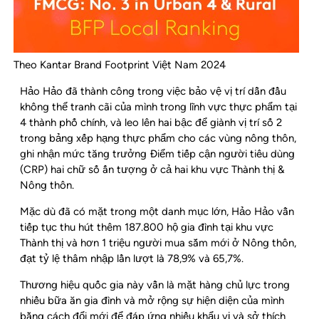
Theo Kantar Brand Footprint Việt Nam 2024
Hảo Hảo đã thành công trong việc bảo vệ vị trí dẫn đầu
không thể tranh cãi của mình trong lĩnh vực thực phẩm tại
4 thành phố chính, và leo lên hai bậc để giành vị trí số 2
trong bảng xếp hạng thực phẩm cho các vùng nông thôn,
ghi nhận mức tăng trưởng Điểm tiếp cận người tiêu dùng
(CRP) hai chữ số ấn tượng ở cả hai khu vực Thành thị &
Nông thôn.
Mặc dù đã có mặt trong một danh mục lớn, Hảo Hảo vẫn
tiếp tục thu hút thêm 187.800 hộ gia đình tại khu vực
Thành thị và hơn 1 triệu người mua sắm mới ở Nông thôn,
đạt tỷ lệ thâm nhập lần lượt là 78,9% và 65,7%.
Thương hiệu quốc gia này vẫn là mặt hàng chủ lực trong
nhiều bữa ăn gia đình và mở rộng sự hiện diện của mình
bằng cách đổi mới để đáp ứng nhiều khẩu vị và sở thích