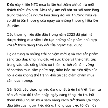
Điều này khiến NTD mua lại lần hai thậm chí còn là một
thách thức lớn hơn.
Điều này làm nổi bật sự xói mòn lòng
trung thành của người tiêu dùng đối với thương hiệu và
sự dễ bị tổn thương của ngay cả những thương hiệu lớn
lâu năm.
Các thương hiệu dẫn đầu trong năm 2023 đã giải mã
được thông qua việc kiến tạo những sản phẩm phù hợp
với sở thích đang thay đổi của người tiêu dùng.
Họ đã tung ra những trải nghiệm mới lạ và các sản phẩm
sáng tạo đáp ứng nhu cầu về sức khỏe và thể chất; tập
trung vào các công thức có thêm lợi ích và nắm vững
hành trình mua sắm phức tạp, đảm bảo sự hiện diện của
họ là điều không thể tránh khỏi tại các điểm chạm mua
sắm quan trọng.
Gần 80% các thương hiệu đang phát triển tại Việt Nam tự
hào về mức độ thâm nhập ngày càng tăng. Họ thu hút
thêm nhiều người mua sắm bằng cách trở thành lựa chọn
đầu tiên của người tiêu dùng, thông qua việc tối đa hóa