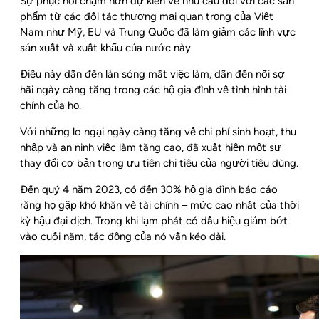
Sự phục hồi chậm hơn dự kiến về nhu cầu đối với các sản
phẩm từ các đối tác thương mại quan trọng của Việt
Nam như Mỹ, EU và Trung Quốc đã làm giảm các lĩnh vực
sản xuất và xuất khẩu của nước này.
Điều này dẫn đến làn sóng mất việc làm, dẫn đến nỗi sợ
hãi ngày càng tăng trong các hộ gia đình về tình hình tài
chính của họ.
Với những lo ngại ngày càng tăng về chi phí sinh hoạt, thu
nhập và an ninh việc làm tăng cao, đã xuất hiện một sự
thay đổi cơ bản trong ưu tiên chi tiêu của người tiêu dùng.
Đến quý 4 năm 2023, có đến 30% hộ gia đình báo cáo
rằng họ gặp khó khăn về tài chính – mức cao nhất của thời
kỳ hậu đại dịch. Trong khi lạm phát có dấu hiệu giảm bớt
vào cuối năm, tác động của nó vẫn kéo dài.