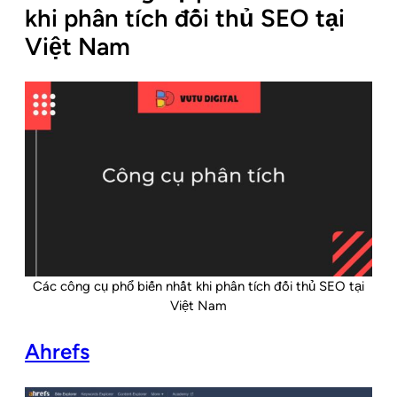
khi phân tích đối thủ SEO tại
Việt Nam
Các công cụ phổ biến nhất khi phân tích đối thủ SEO tại
Việt Nam
Ahrefs