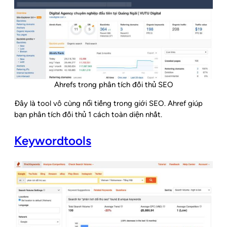
Ahrefs trong phân tích đối thủ SEO
Đây là tool vô cùng nổi tiếng trong giới SEO. Ahref giúp
bạn phân tích đối thủ 1 cách toàn diện nhất.
Keywordtools