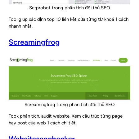
Serprobot trong phân tích đối thủ SEO
Tool giúp xác định top 10 liên kết của từng từ khoá 1 cách
nhanh nhất.
Screamingfrog
Screamingfrog trong phân tích đối thủ SEO
Took phân tích, audit website. Xem cấu trúc từng page
hay post của web 1 cách chi tiết.
Websiteseochecker