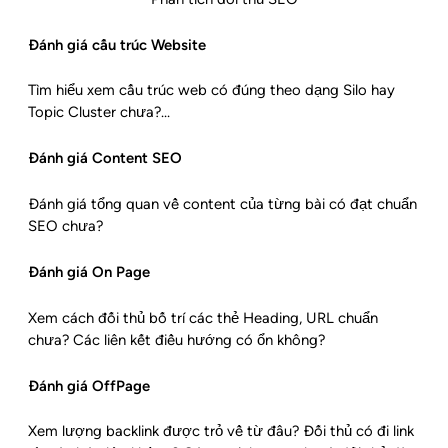
Đánh giá cấu trúc Website
Tìm hiểu xem cấu trúc web có đúng theo dạng Silo hay
Topic Cluster chưa?…
Đánh giá Content SEO
Đánh giá tổng quan về content của từng bài có đạt chuẩn
SEO chưa?
Đánh giá On Page
Xem cách đối thủ bố trí các thẻ Heading, URL chuẩn
chưa? Các liên kết điều hướng có ổn không?
Đánh giá OffPage
Xem lượng backlink được trỏ về từ đâu? Đối thủ có đi link