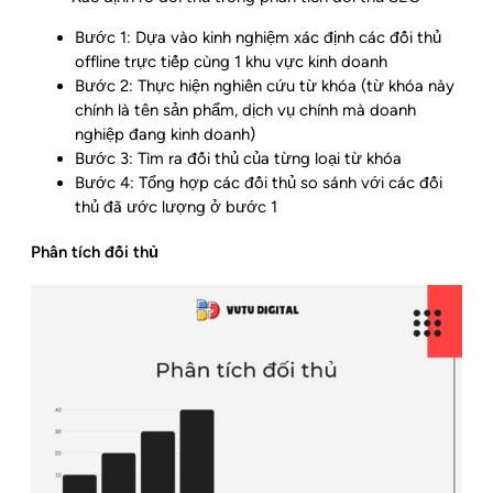
Bước 1: Dựa vào kinh nghiệm xác định các đối thủ
offline trực tiếp cùng 1 khu vực kinh doanh
Bước 2: Thực hiện nghiên cứu từ khóa (từ khóa này
chính là tên sản phẩm, dịch vụ chính mà doanh
nghiệp đang kinh doanh)
Bước 3: Tìm ra đối thủ của từng loại từ khóa
Bước 4: Tổng hợp các đối thủ so sánh với các đối
thủ đã ước lượng ở bước 1
Phân tích đối thủ