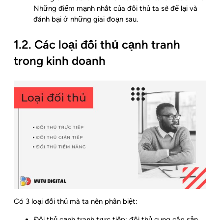
Những điểm mạnh nhất của đối thủ ta sẽ để lại và
đánh bại ở những giai đoạn sau.
1.2. Các loại đối thủ cạnh tranh
trong kinh doanh
Có 3 loại đối thủ mà ta nên phân biệt:
Đối thủ cạnh tranh trực tiếp: đối thủ cung cấp sản