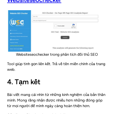
Websiteseochecker trong phân tích đối thủ SEO
Tool giúp tinh gọn liên kết. Trả về tên miền chính của trang
web.
4. Tạm kết
Bài viết mang cái nhìn từ những kinh nghiệm của bản thân
mình. Mong rằng nhận được nhiều hơn những đóng góp
từ mọi người để mình ngày càng hoàn thiện hơn.