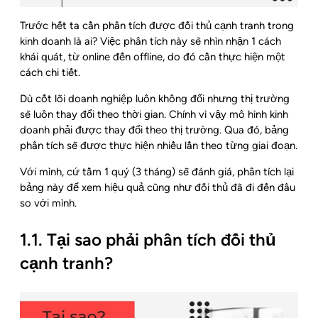
Trước hết ta cần phân tích được đối thủ cạnh tranh trong
kinh doanh là ai? Việc phân tích này sẽ nhìn nhận 1 cách
khái quát, từ online đến offline, do đó cần thực hiện một
cách chi tiết.
Dù cốt lõi doanh nghiệp luôn không đổi nhưng thị trường
sẽ luôn thay đổi theo thời gian. Chính vì vậy mô hình kinh
doanh phải được thay đổi theo thị trường. Qua đó, bảng
phân tích sẽ được thực hiện nhiều lần theo từng giai đoạn.
Với mình, cứ tầm 1 quý (3 tháng) sẽ đánh giá, phân tích lại
bảng này để xem hiệu quả cũng như đối thủ đã đi đến đâu
so với mình.
1.1. Tại sao phải phân tích đối thủ
cạnh tranh?