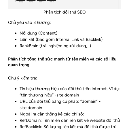
Phân tích đối thủ SEO
Chủ yếu vào 3 hướng:
Nội dung (Content)
Liên kết (bao gồm Internal Link và Backlink)
RankBrain (trải nghiệm người dùng,…)
Phân tích tổng thể sức mạnh từ tên miền và các số liệu
quan trọng
Chú ý kiểm tra:
Tín hiệu thương hiệu của đối thủ trên Internet. Ví dụ:
“tên thương hiệu” -site:domain
URL của đối thủ bằng cú pháp: “domain” -
site:domain
Ngoài ra cần thống kê các chỉ số:
RefDomain: Tên miền dẫn liên kết về website đối thủ
RefBacklink: Số lượng liên kết mà đối thủ được trỏ