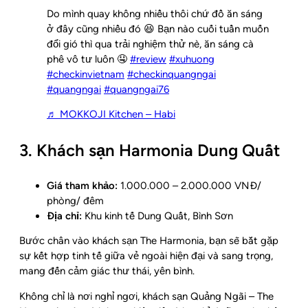
Do mình quay không nhiều thôi chứ đồ ăn sáng
ở đây cũng nhiều đó 😆 Bạn nào cuối tuần muốn
đổi gió thì qua trải nghiệm thử nè, ăn sáng cà
phê vô tư luôn 🤤
#review
#xuhuong
#checkinvietnam
#checkinquangngai
#quangngai
#quangngai76
♬ MOKKOJI Kitchen – Habi
3. Khách sạn Harmonia Dung Quất
Giá tham khảo:
1.000.000 – 2.000.000 VNĐ/
phòng/ đêm
Địa chỉ:
Khu kinh tế Dung Quất, Bình Sơn
Bước chân vào khách sạn The Harmonia, bạn sẽ bắt gặp
sự kết hợp tinh tế giữa vẻ ngoài hiện đại và sang trọng,
mang đến cảm giác thư thái, yên bình.
Không chỉ là nơi nghỉ ngơi, khách sạn Quảng Ngãi – The