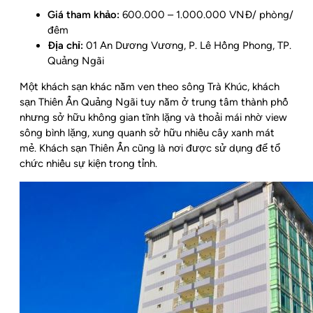
Giá tham khảo:
600.000 – 1.000.000 VNĐ/ phòng/
đêm
Địa chỉ:
01 An Dương Vương, P. Lê Hồng Phong, TP.
Quảng Ngãi
Một khách sạn khác nằm ven theo sông Trà Khúc, khách
sạn Thiên Ấn Quảng Ngãi tuy nằm ở trung tâm thành phố
nhưng sở hữu không gian tĩnh lặng và thoải mái nhờ view
sông bình lặng, xung quanh sở hữu nhiều cây xanh mát
mẻ. Khách sạn Thiên Ấn cũng là nơi được sử dụng để tổ
chức nhiều sự kiện trong tỉnh.