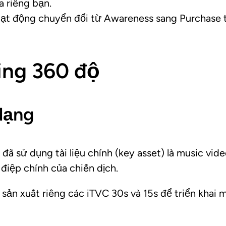
a riêng bạn.
ạt động chuyển đổi từ Awareness sang Purchase t
ing 360 độ
 dạng
 sử dụng tài liệu chính (key asset) là music vide
 điệp chính của chiến dịch.
sản xuất riêng các iTVC 30s và 15s để triển khai