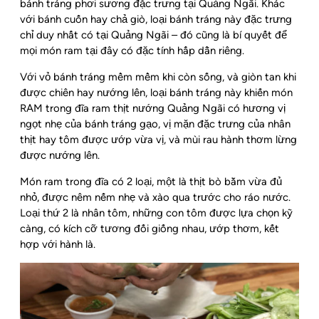
bánh tráng phơi sương đặc trưng tại Quảng Ngãi. Khác
với bánh cuốn hay chả giò, loại bánh tráng này đặc trưng
chỉ duy nhất có tại Quảng Ngãi – đó cũng là bí quyết để
mọi món ram tại đây có đặc tính hấp dẫn riêng.
Với vỏ bánh tráng mềm mềm khi còn sống, và giòn tan khi
được chiên hay nướng lên, loại bánh tráng này khiến món
RAM trong đĩa ram thịt nướng Quảng Ngãi có hương vị
ngọt nhẹ của bánh tráng gạo, vị mặn đặc trưng của nhân
thịt hay tôm được ướp vừa vị, và mùi rau hành thơm lừng
được nướng lên.
Món ram trong đĩa có 2 loại, một là thịt bò bằm vừa đủ
nhỏ, được nêm nếm nhẹ và xào qua trước cho ráo nước.
Loại thứ 2 là nhân tôm, những con tôm được lựa chọn kỹ
càng, có kích cỡ tương đối giống nhau, ướp thơm, kết
hợp với hành là.