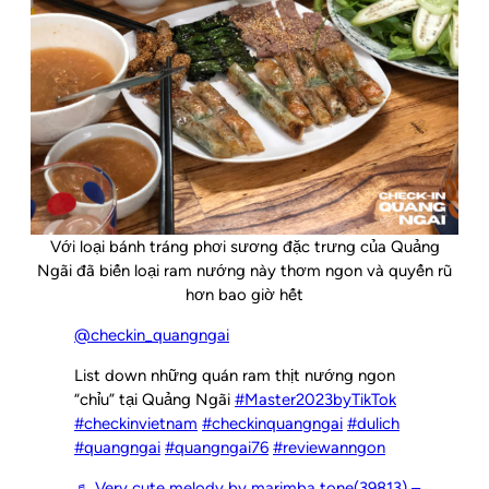
Với loại bánh tráng phơi sương đặc trưng của Quảng
Ngãi đã biến loại ram nướng này thơm ngon và quyến rũ
hơn bao giờ hết
@checkin_quangngai
List down những quán ram thịt nướng ngon
“chỉu” tại Quảng Ngãi
#Master2023byTikTok
#checkinvietnam
#checkinquangngai
#dulich
#quangngai
#quangngai76
#reviewanngon
♬ Very cute melody by marimba tone(39813) –