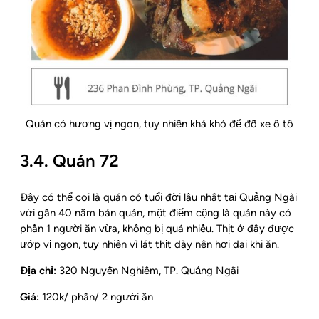
Quán có hương vị ngon, tuy nhiên khá khó để đỗ xe ô tô
3.4. Quán 72
Đây có thể coi là quán có tuổi đời lâu nhất tại Quảng Ngãi
với gần 40 năm bán quán, một điểm cộng là quán này có
phần 1 người ăn vừa, không bị quá nhiều. Thịt ở đây được
ướp vị ngon, tuy nhiên vì lát thịt dày nên hơi dai khi ăn.
Địa chỉ:
320 Nguyễn Nghiêm, TP. Quảng Ngãi
Giá:
120k/ phần/ 2 người ăn