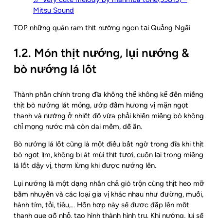
Mitsu Sound
TOP những quán ram thịt nướng ngon tại Quảng Ngãi
1.2. Món thịt nướng, lụi nướng &
bò nướng lá lốt
Thành phần chính trong đĩa không thể không kể đến miếng
thịt bò nướng lát mỏng, ướp đẫm hương vị mặn ngọt
thanh và nướng ở nhịệt độ vừa phải khiến miếng bò không
chỉ mọng nước mà còn dai mềm, dễ ăn.
Bò nướng lá lốt cũng là một điều bất ngờ trong đĩa khi thịt
bò ngọt lịm, không bị át mùi thịt tươi, cuốn lại trong miếng
lá lốt dậy vị, thơm lừng khi được nướng lên.
Lụi nướng là một dạng nhân chả giò trộn cùng thịt heo mỡ
bằm nhuyễn và các loại gia vị khác nhau như đường, muối,
hành tím, tỏi, tiêu,… Hỗn hợp này sẽ được đắp lên một
thanh que gỗ nhỏ, tạo hình thành hình trụ. Khi nướng, lụi sẽ