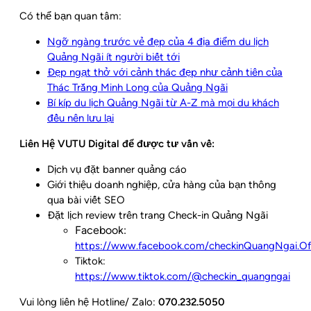
Có thể bạn quan tâm:
Ngỡ ngàng trước vẻ đẹp của 4 địa điểm du lịch
Quảng Ngãi ít người biết tới
Đẹp ngạt thở với cảnh thác đẹp như cảnh tiên của
Thác Trắng Minh Long của Quảng Ngãi
Bí kíp du lịch Quảng Ngãi từ A-Z mà mọi du khách
đều nên lưu lại
Liên Hệ VUTU Digital để được tư vấn về:
Dịch vụ đặt banner quảng cáo
Giới thiệu doanh nghiệp, cửa hàng của bạn thông
qua bài viết SEO
Đặt lịch review trên trang Check-in Quảng Ngãi
Facebook:
https://www.facebook.com/checkinQuangNgai.Offi
Tiktok:
https://www.tiktok.com/@checkin_quangngai
Vui lòng liên hệ Hotline/ Zalo:
070.232.5050