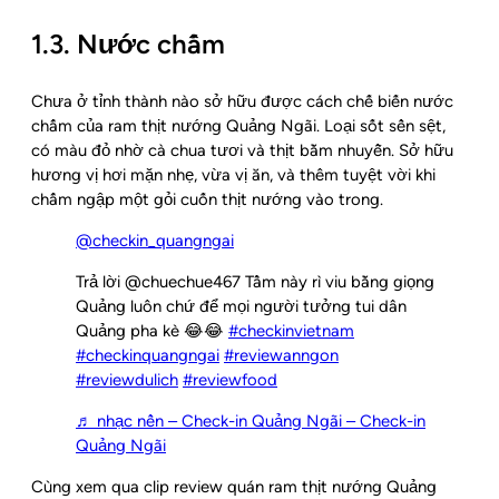
1.3. Nước chấm
Chưa ở tỉnh thành nào sở hữu được cách chế biến nước
chấm của ram thịt nướng Quảng Ngãi. Loại sốt sền sệt,
có màu đỏ nhờ cà chua tươi và thịt bằm nhuyễn. Sở hữu
hương vị hơi mặn nhẹ, vừa vị ăn, và thêm tuyệt vời khi
chấm ngập một gỏi cuốn thịt nướng vào trong.
@checkin_quangngai
Trả lời @chuechue467 Tầm này rì viu bằng giọng
Quảng luôn chứ để mọi người tưởng tui dân
Quảng pha kè 😂😂
#checkinvietnam
#checkinquangngai
#reviewanngon
#reviewdulich
#reviewfood
♬ nhạc nền – Check-in Quảng Ngãi – Check-in
Quảng Ngãi
Cùng xem qua clip review quán ram thịt nướng Quảng