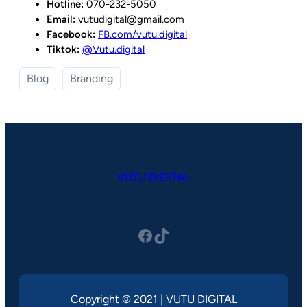
Hotline:
070-232-5050
Email:
vutudigital@gmail.com
Facebook:
FB.com/vutu.digital
Tiktok:
@Vutu.digital
Blog
Branding
VUTU DIGITAL
Facebook
TikTok
Copyright © 2021 | VUTU DIGITAL