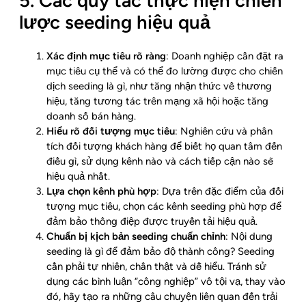
5. Các quy tắc thực hiện chiến
lược seeding hiệu quả
Xác định mục tiêu rõ ràng
: Doanh nghiệp cần đặt ra
mục tiêu cụ thể và có thể đo lường được cho chiến
dịch seeding là gì, như tăng nhận thức về thương
hiệu, tăng tương tác trên mạng xã hội hoặc tăng
doanh số bán hàng.
Hiểu rõ đối tượng mục tiêu
: Nghiên cứu và phân
tích đối tượng khách hàng để biết họ quan tâm đến
điều gì, sử dụng kênh nào và cách tiếp cận nào sẽ
hiệu quả nhất.
Lựa chọn kênh phù hợp
: Dựa trên đặc điểm của đối
tượng mục tiêu, chọn các kênh seeding phù hợp để
đảm bảo thông điệp được truyền tải hiệu quả.
Chuẩn bị kịch bản seeding chuẩn chỉnh
: Nội dung
seeding là gì để đảm bảo độ thành công? Seeding
cần phải tự nhiên, chân thật và dễ hiểu. Tránh sử
dụng các bình luận “công nghiệp” vô tội vạ, thay vào
đó, hãy tạo ra những câu chuyện liên quan đến trải