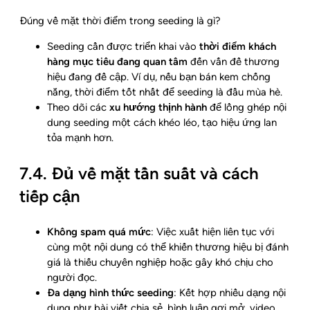
Đúng về mặt thời điểm trong seeding là gì?
Seeding cần được triển khai vào
thời điểm khách
hàng mục tiêu đang quan tâm
đến vấn đề thương
hiệu đang đề cập. Ví dụ, nếu bạn bán kem chống
nắng, thời điểm tốt nhất để seeding là đầu mùa hè.
Theo dõi các
xu hướng thịnh hành
để lồng ghép nội
dung seeding một cách khéo léo, tạo hiệu ứng lan
tỏa mạnh hơn.
7.4. Đủ về mặt tần suất và cách
tiếp cận
Không spam quá mức
: Việc xuất hiện liên tục với
cùng một nội dung có thể khiến thương hiệu bị đánh
giá là thiếu chuyên nghiệp hoặc gây khó chịu cho
người đọc.
Đa dạng hình thức seeding
: Kết hợp nhiều dạng nội
dung như bài viết chia sẻ, bình luận gợi mở, video